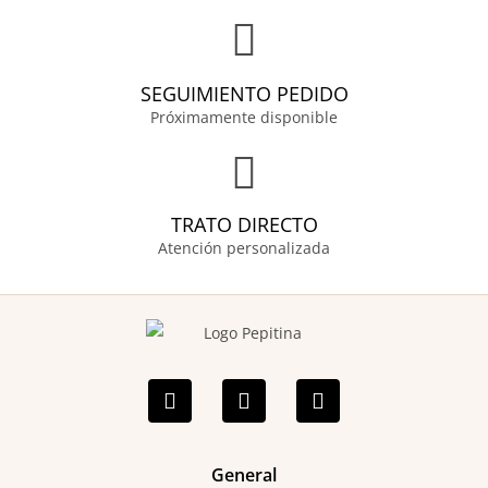
SEGUIMIENTO PEDIDO
Próximamente disponible
TRATO DIRECTO
Atención personalizada
F
I
P
a
n
i
c
s
n
e
t
t
b
a
e
o
g
r
General