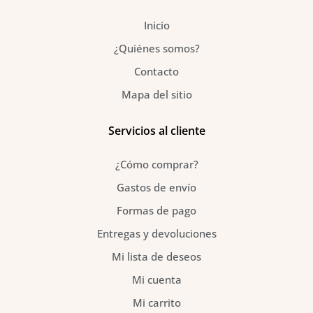
o
r
e
k
a
s
Inicio
-
m
t
f
¿Quiénes somos?
Contacto
Mapa del sitio
Servicios al cliente
¿Cómo comprar?
Gastos de envío
Formas de pago
Entregas y devoluciones
Mi lista de deseos
Mi cuenta
Mi carrito