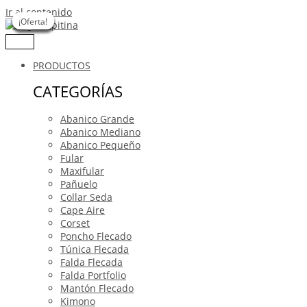
Ir al contenido
¡Oferta!
¡Oferta!
¡Oferta!
¡Oferta!
¡Oferta!
¡Oferta!
¡Oferta!
PRODUCTOS
CATEGORÍAS
Abanico Grande
Abanico Mediano
Abanico Pequeño
Fular
Maxifular
Pañuelo
Collar Seda
Cape Aire
Corset
Poncho Flecado
Túnica Flecada
Falda Flecada
Falda Portfolio
Mantón Flecado
Kimono