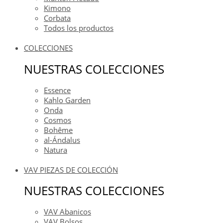
Kimono
Corbata
Todos los productos
COLECCIONES
NUESTRAS COLECCIONES
Essence
Kahlo Garden
Onda
Cosmos
Bohême
al-Ándalus
Natura
VAV PIEZAS DE COLECCIÓN
NUESTRAS COLECCIONES
VAV Abanicos
VAV Bolsos