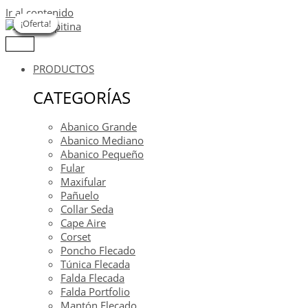
Ir al contenido
¡Oferta!
¡Oferta!
¡Oferta!
¡Oferta!
¡Oferta!
¡Oferta!
¡Oferta!
PRODUCTOS
CATEGORÍAS
Abanico Grande
Abanico Mediano
Abanico Pequeño
Fular
Maxifular
Pañuelo
Collar Seda
Cape Aire
Corset
Poncho Flecado
Túnica Flecada
Falda Flecada
Falda Portfolio
Mantón Flecado