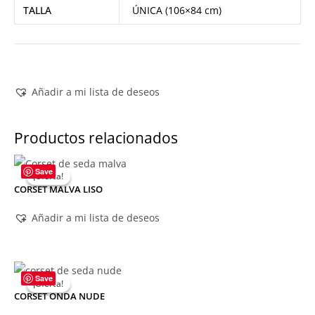
TALLA
ÚNICA (106×84 cm)
Añadir a mi lista de deseos
Productos relacionados
Save
¡Oferta!
¡Oferta!
CORSET MALVA LISO
Añadir a mi lista de deseos
Save
¡Oferta!
¡Oferta!
CORSET ONDA NUDE