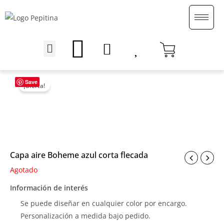
Ir
al
contenido
Menu
English (UK)
Save
¡Oferta!
Capa aire Boheme azul corta flecada
Agotado
Información de interés
Se puede diseñar en cualquier color por encargo.
Personalización a medida bajo pedido.