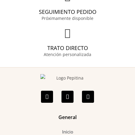
SEGUIMIENTO PEDIDO
Próximamente disponible
TRATO DIRECTO
Atención personalizada
F
I
P
a
n
i
c
s
n
e
t
t
b
a
e
o
g
r
General
o
r
e
k
a
s
Inicio