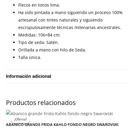
Flecos en tonos lima.
Ha sido pintada a mano siguiendo un proceso 100%
artesanal con tintes naturales y siguiendo
escrupulosamente técnicas milenarias ancestrales.
Medidas: 106×84 cm.
Tipo de seda: Satén.
Orillada a mano con hilo de Seda.
Talla única.
Información adicional
TALLA
ÚNICA (106×84 cm)
Productos relacionados
¡Oferta!
¡Oferta!
ABANICO GRANDE FRIDA KAHLO FONDO NEGRO SWAROVSKI