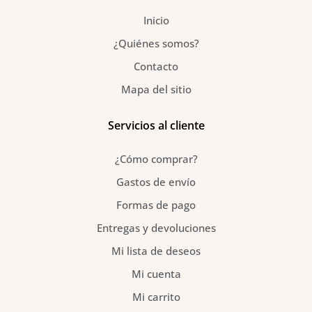
o
r
e
k
a
s
Inicio
-
m
t
f
¿Quiénes somos?
Contacto
Mapa del sitio
Servicios al cliente
¿Cómo comprar?
Gastos de envío
Formas de pago
Entregas y devoluciones
Mi lista de deseos
Mi cuenta
Mi carrito