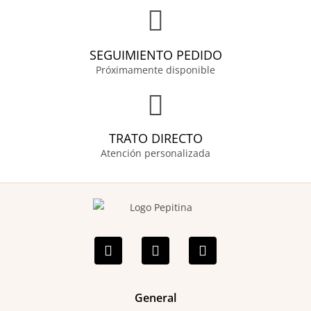
SEGUIMIENTO PEDIDO
Próximamente disponible
TRATO DIRECTO
Atención personalizada
F
I
P
a
n
i
c
s
n
e
t
t
b
a
e
o
g
r
General