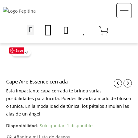
Ir
al
contenido
Menu
English (UK)
Save
¡Oferta!
Cape Aire Essence cerrada
Esta impactante capa cerrada te brinda varias
posibilidades para lucirla. Puedes llevarla a modo de blusón
o túnica. En la modalidad de túnica, los pétalos simulan las
alas de un ángel.
Solo quedan 1 disponibles
Disponibilidad:
Añadir a mi lista de deseos