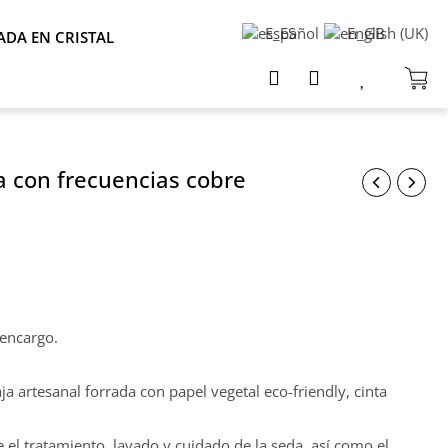
Español
English (UK)
ADA EN CRISTAL
 con frecuencias cobre
 encargo.
a artesanal forrada con papel vegetal eco-friendly, cinta
 el tratamiento, lavado y cuidado de la seda, así como el