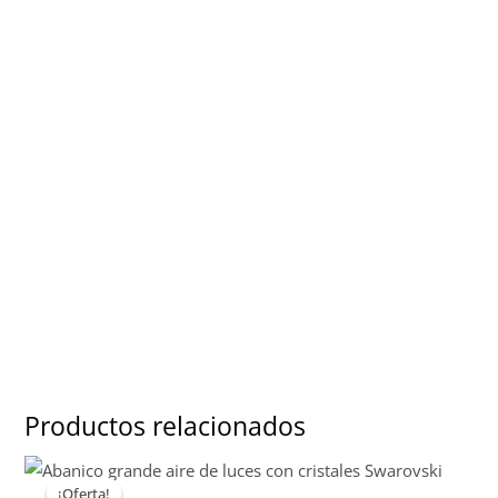
Productos relacionados
¡Oferta!
¡Oferta!