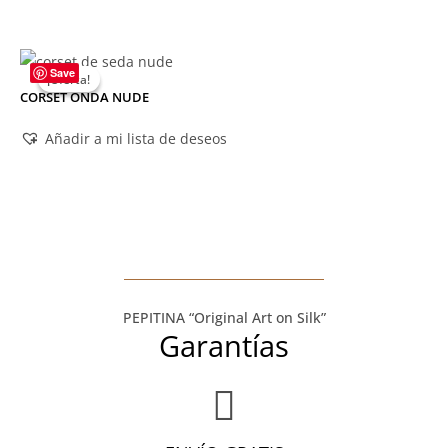
Save
¡Oferta!
¡Oferta!
CORSET ONDA NUDE
Añadir a mi lista de deseos
PEPITINA “Original Art on Silk”
Garantías