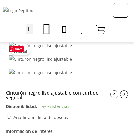
Ir
al
contenido
Menu
English (UK)
Save
¡Oferta!
Cinturón negro liso ajustable con curtido
vegetal
Hay existencias
Disponibilidad:
Añadir a mi lista de deseos
Información de interés