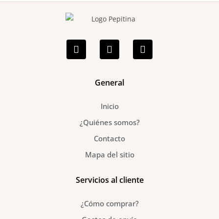
F
I
P
a
n
i
c
s
n
e
t
t
b
a
e
o
g
r
General
o
r
e
k
a
s
Inicio
-
m
t
f
¿Quiénes somos?
Contacto
Mapa del sitio
Servicios al cliente
¿Cómo comprar?