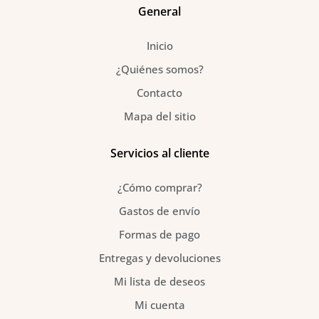
o
g
r
General
o
r
e
k
a
s
Inicio
-
m
t
f
¿Quiénes somos?
Contacto
Mapa del sitio
Servicios al cliente
¿Cómo comprar?
Gastos de envío
Formas de pago
Entregas y devoluciones
Mi lista de deseos
Mi cuenta