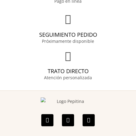
Pago en línea
SEGUIMIENTO PEDIDO
Próximamente disponible
TRATO DIRECTO
Atención personalizada
F
I
P
a
n
i
c
s
n
e
t
t
b
a
e