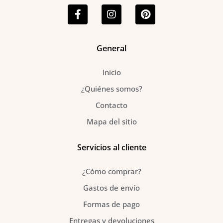
a
n
i
c
s
n
e
t
t
b
a
e
o
g
r
General
o
r
e
k
a
s
Inicio
-
m
t
f
¿Quiénes somos?
Contacto
Mapa del sitio
Servicios al cliente
¿Cómo comprar?
Gastos de envío
Formas de pago
Entregas y devoluciones