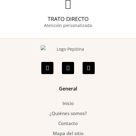
TRATO DIRECTO
Atención personalizada
F
I
P
a
n
i
c
s
n
e
t
t
b
a
e
o
g
r
General
o
r
e
k
a
s
Inicio
-
m
t
f
¿Quiénes somos?
Contacto
Mapa del sitio