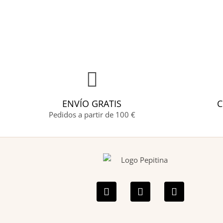
ENVÍO GRATIS
C
Pedidos a partir de 100 €
F
I
P
a
n
i
c
s
n
e
t
t
b
a
e