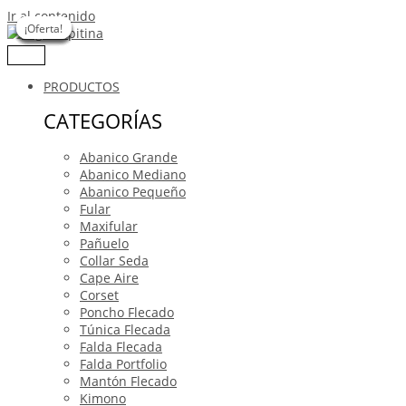
Ir al contenido
¡Oferta!
¡Oferta!
¡Oferta!
¡Oferta!
¡Oferta!
¡Oferta!
¡Oferta!
PRODUCTOS
CATEGORÍAS
Abanico Grande
Abanico Mediano
Abanico Pequeño
Fular
Maxifular
Pañuelo
Collar Seda
Cape Aire
Corset
Poncho Flecado
Túnica Flecada
Falda Flecada
Falda Portfolio
Mantón Flecado
Kimono