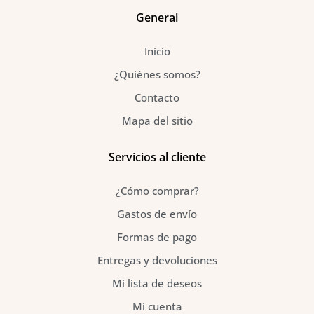
b
a
e
o
g
r
General
o
r
e
k
a
s
Inicio
-
m
t
f
¿Quiénes somos?
Contacto
Mapa del sitio
Servicios al cliente
¿Cómo comprar?
Gastos de envío
Formas de pago
Entregas y devoluciones
Mi lista de deseos
Mi cuenta