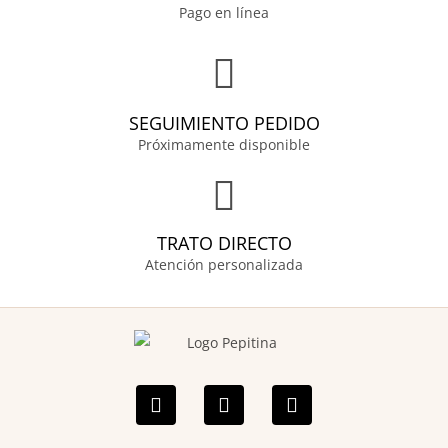
Pago en línea
SEGUIMIENTO PEDIDO
Próximamente disponible
TRATO DIRECTO
Atención personalizada
F
I
P
a
n
i
c
s
n
e
t
t