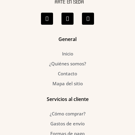
F
I
P
a
n
i
c
s
n
e
t
t
b
a
e
o
g
r
General
o
r
e
k
a
s
Inicio
-
m
t
f
¿Quiénes somos?
Contacto
Mapa del sitio
Servicios al cliente
¿Cómo comprar?
Gastos de envío
Formas de pago