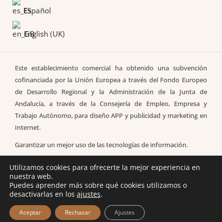
Español
English (UK)
Este establecimiento comercial ha obtenido una subvención
cofinanciada por la Unión Europea a través del Fondo Europeo
de Desarrollo Regional y la Administración de la Junta de
Andalucía, a través de la Consejería de Empleo, Empresa y
Trabajo Autónomo, para diseño APP y publicidad y marketing en
Internet.
Garantizar un mejor uso de las tecnologías de información.
Utilizamos cookies para ofrecerte la mejor experiencia en
nuestra web.
Puedes aprender más sobre qué cookies utilizamos o
desactivarlas en los
ajustes
.
© 2023 PEPITINA "Original Art on Silk"
Design & Development by KARAMES
Aceptar
Rechazar
Ajustes