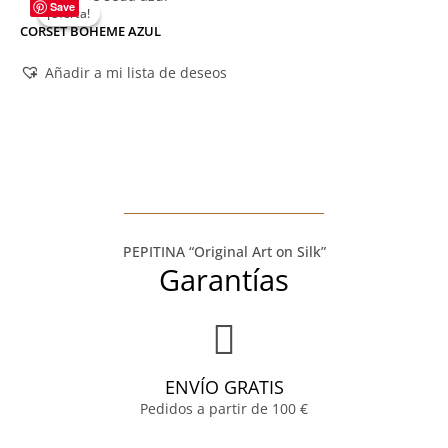
Save
¡Oferta!
¡Oferta!
CORSET BOHEME AZUL
Añadir a mi lista de deseos
PEPITINA “Original Art on Silk”
Garantías
ENVÍO GRATIS
Pedidos a partir de 100 €