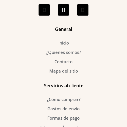
F
I
P
a
n
i
c
s
n
e
t
t
b
a
e
o
g
r
General
o
r
e
k
a
s
Inicio
-
m
t
f
¿Quiénes somos?
Contacto
Mapa del sitio
Servicios al cliente
¿Cómo comprar?
Gastos de envío
Formas de pago