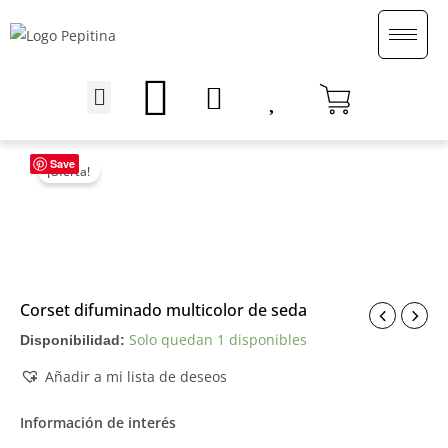
Ir
al
contenido
Menu
English (UK)
Save
¡Oferta!
Corset difuminado multicolor de seda
Solo quedan 1 disponibles
Disponibilidad:
Añadir a mi lista de deseos
Información de interés