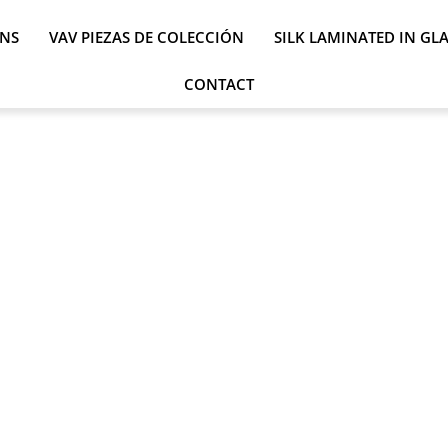
ONS
VAV PIEZAS DE COLECCIÓN
SILK LAMINATED IN GL
CONTACT
Mapa del Sitio