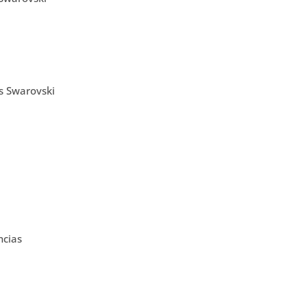
s Swarovski
ncias