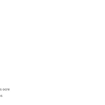
s ocre
as